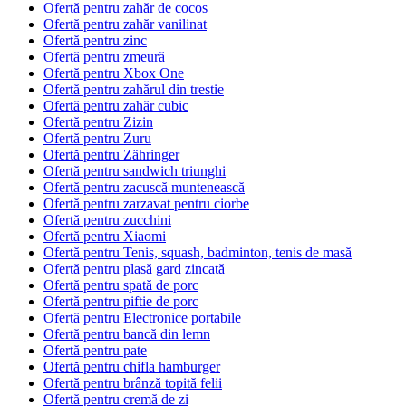
Ofertă pentru zahăr de cocos
Ofertă pentru zahăr vanilinat
Ofertă pentru zinc
Ofertă pentru zmeură
Ofertă pentru Xbox One
Ofertă pentru zahărul din trestie
Ofertă pentru zahăr cubic
Ofertă pentru Zizin
Ofertă pentru Zuru
Ofertă pentru Zähringer
Ofertă pentru sandwich triunghi
Ofertă pentru zacuscă muntenească
Ofertă pentru zarzavat pentru ciorbe
Ofertă pentru zucchini
Ofertă pentru Xiaomi
Ofertă pentru Tenis, squash, badminton, tenis de masă
Ofertă pentru plasă gard zincată
Ofertă pentru spată de porc
Ofertă pentru piftie de porc
Ofertă pentru Electronice portabile
Ofertă pentru bancă din lemn
Ofertă pentru pate
Ofertă pentru chifla hamburger
Ofertă pentru brânză topită felii
Ofertă pentru cremă de zi