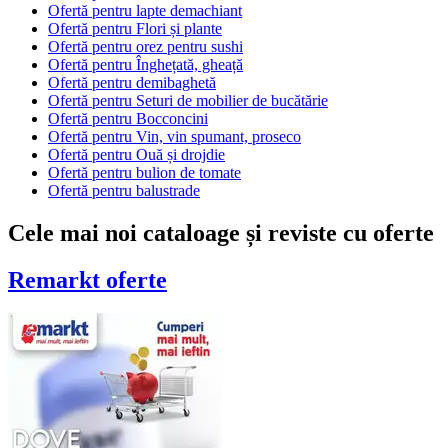
Ofertă pentru lapte demachiant
Ofertă pentru Flori și plante
Ofertă pentru orez pentru sushi
Ofertă pentru Înghețată, gheață
Ofertă pentru demibaghetă
Ofertă pentru Seturi de mobilier de bucătărie
Ofertă pentru Bocconcini
Ofertă pentru Vin, vin spumant, proseco
Ofertă pentru Ouă și drojdie
Ofertă pentru bulion de tomate
Ofertă pentru balustrade
Cele mai noi cataloage și reviste cu oferte
Remarkt
oferte