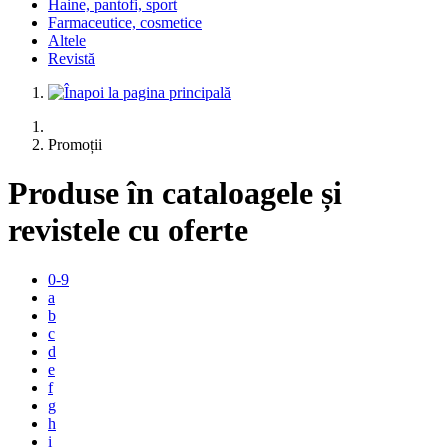
Haine, pantofi, sport
Farmaceutice, cosmetice
Altele
Revistă
Promoții
Produse în cataloagele și
revistele cu oferte
0-9
a
b
c
d
e
f
g
h
i