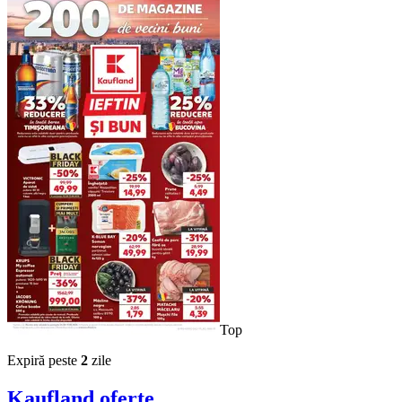
Top
Expiră peste
2
zile
Kaufland
oferte