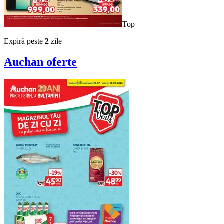
Top
Expiră peste
2
zile
Auchan
oferte