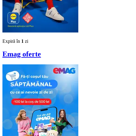
Expiră în
1
zi
Emag
oferte