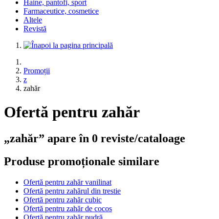
Haine, pantofi, sport
Farmaceutice, cosmetice
Altele
Revistă
Promoții
z
zahăr
Ofertă pentru zahăr
„zahăr” apare în 0 reviste/cataloage
Produse promoționale similare
Ofertă pentru zahăr vanilinat
Ofertă pentru zahărul din trestie
Ofertă pentru zahăr cubic
Ofertă pentru zahăr de cocos
Ofertă pentru zahăr pudră