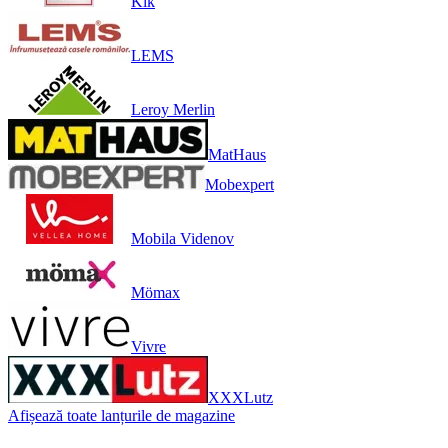
Kik
LEMS
Leroy Merlin
MatHaus
Mobexpert
Mobila Videnov
Mömax
Vivre
XXXLutz
Afișează toate lanțurile de magazine