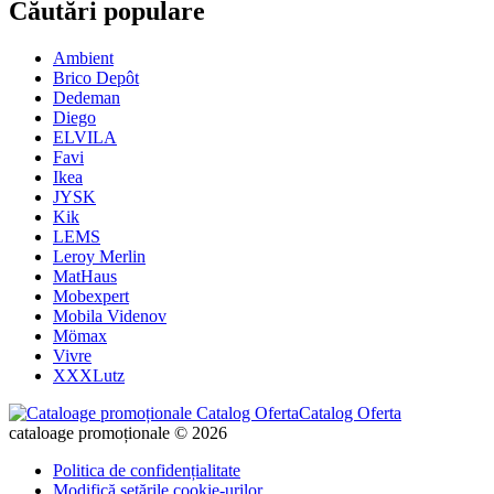
Căutări populare
Ambient
Brico Depôt
Dedeman
Diego
ELVILA
Favi
Ikea
JYSK
Kik
LEMS
Leroy Merlin
MatHaus
Mobexpert
Mobila Videnov
Mömax
Vivre
XXXLutz
Catalog Oferta
cataloage promoționale © 2026
Politica de confidențialitate
Modifică setările cookie-urilor