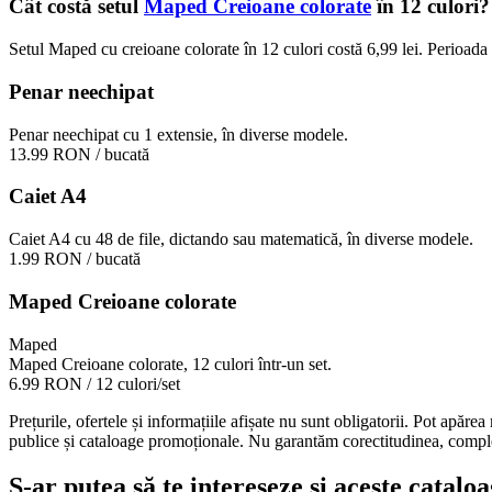
Cât costă setul
Maped Creioane colorate
în 12 culori?
Setul Maped cu creioane colorate în 12 culori costă 6,99 lei. Perioada 
Penar neechipat
Penar neechipat cu 1 extensie, în diverse modele.
13.99 RON
/ bucată
Caiet A4
Caiet A4 cu 48 de file, dictando sau matematică, în diverse modele.
1.99 RON
/ bucată
Maped Creioane colorate
Maped
Maped Creioane colorate, 12 culori într-un set.
6.99 RON
/ 12 culori/set
Prețurile, ofertele și informațiile afișate nu sunt obligatorii. Pot apăre
publice și cataloage promoționale. Nu garantăm corectitudinea, completi
S-ar putea să te intereseze și aceste catal