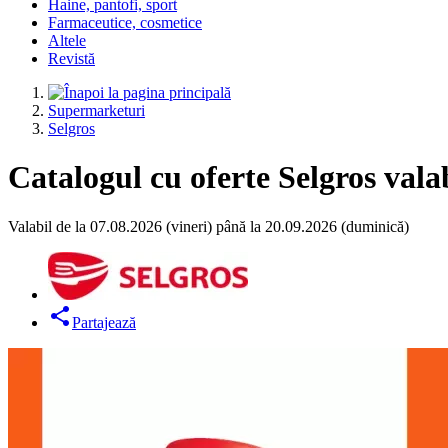
Haine, pantofi, sport
Farmaceutice, cosmetice
Altele
Revistă
Supermarketuri
Selgros
Catalogul cu oferte Selgros vala
Valabil de la 07.08.2026 (vineri) până la 20.09.2026 (duminică)
Partajează