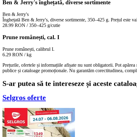
Ben & Jerry's înghețată, diverse sortimente
Ben & Jerry's
Înghețată Ben & Jerry's, diverse sortimente, 350–425 g. Prețul este v
28.99 RON
/ 350–425 g/cutie
Prune românești, cal. I
Prune românești, calibrul I.
6.29 RON
/ kg
Prețurile, ofertele și informațiile afișate nu sunt obligatorii. Pot apăre
publice și cataloage promoționale. Nu garantăm corectitudinea, completi
S-ar putea să te intereseze și aceste catal
Selgros
oferte