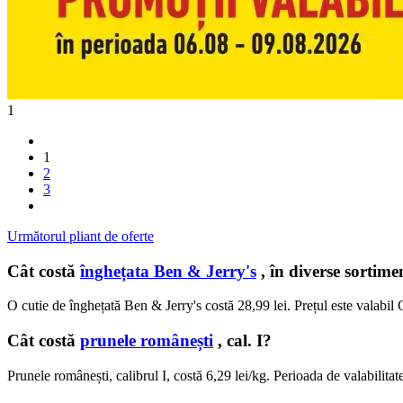
1
1
2
3
Următorul pliant de oferte
Cât costă
înghețata Ben & Jerry's
, în diverse sortim
O cutie de înghețată Ben & Jerry's costă 28,99 lei. Prețul este valabil
Cât costă
prunele românești
, cal. I?
Prunele românești, calibrul I, costă 6,29 lei/kg. Perioada de valabilita