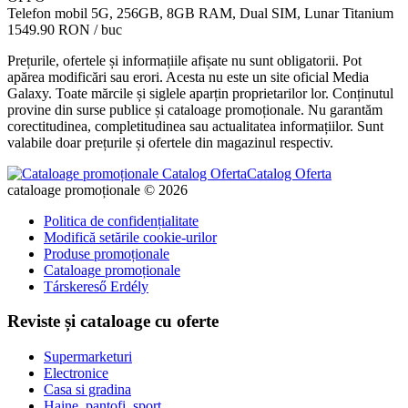
Telefon mobil 5G, 256GB, 8GB RAM, Dual SIM, Lunar Titanium
1549.90 RON
/ buc
Prețurile, ofertele și informațiile afișate nu sunt obligatorii. Pot
apărea modificări sau erori. Acesta nu este un site oficial Media
Galaxy. Toate mărcile și siglele aparțin proprietarilor lor. Conținutul
provine din surse publice și cataloage promoționale. Nu garantăm
corectitudinea, completitudinea sau actualitatea informațiilor. Sunt
valabile doar prețurile și ofertele din magazinul respectiv.
Catalog Oferta
cataloage promoționale © 2026
Politica de confidențialitate
Modifică setările cookie-urilor
Produse promoționale
Cataloage promoționale
Társkereső Erdély
Reviste și cataloage cu oferte
Supermarketuri
Electronice
Casa si gradina
Haine, pantofi, sport