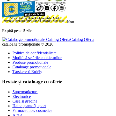
Nou
Expiră peste
5
zile
Catalog Oferta
cataloage promoționale © 2026
Politica de confidențialitate
Modifică setările cookie-urilor
Produse promoționale
Cataloage promoționale
Társkereső Erdély
Reviste și cataloage cu oferte
Supermarketuri
Electronice
Casa si gradina
Haine, pantofi, sport
Farmaceutice, cosmetice
Altele