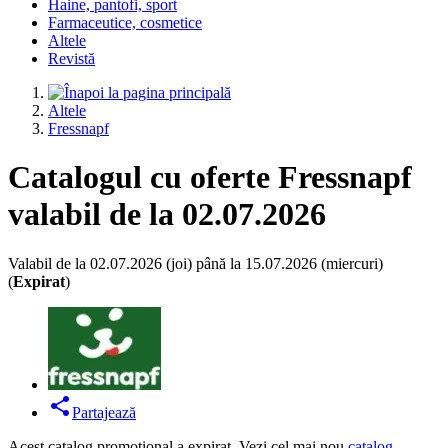
Haine, pantofi, sport
Farmaceutice, cosmetice
Altele
Revistă
Altele
Fressnapf
Catalogul cu oferte Fressnapf
valabil de la 02.07.2026
Valabil de la 02.07.2026 (joi) până la 15.07.2026 (miercuri)
(
Expirat
)
Partajează
Acest catalog promoțional a expirat. Vezi cel mai nou
catalog