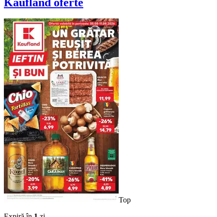
Kaufland
oferte
Top
Expiră în
1
zi