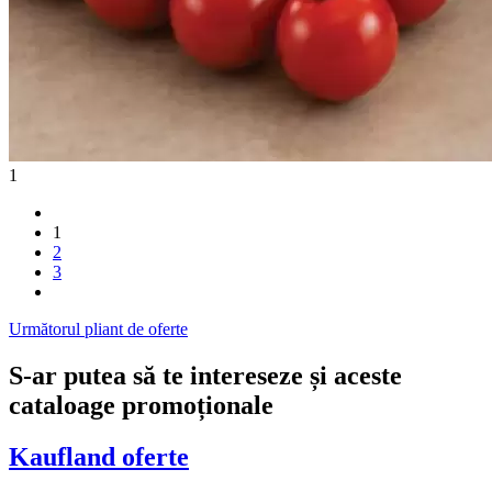
1
1
2
3
Următorul pliant de oferte
S-ar putea să te intereseze și aceste
cataloage promoționale
Kaufland
oferte