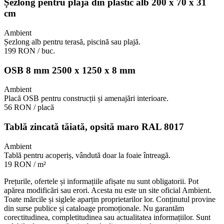
Șezlong pentru plajă din plastic alb 200 x 70 x 31
cm
Ambient
Șezlong alb pentru terasă, piscină sau plajă.
199 RON
/ buc.
OSB 8 mm 2500 x 1250 x 8 mm
Ambient
Placă OSB pentru construcții și amenajări interioare.
56 RON
/ placă
Tablă zincată tăiată, opsită maro RAL 8017
Ambient
Tablă pentru acoperiș, vândută doar la foaie întreagă.
19 RON
/ m²
Prețurile, ofertele și informațiile afișate nu sunt obligatorii. Pot
apărea modificări sau erori. Acesta nu este un site oficial Ambient.
Toate mărcile și siglele aparțin proprietarilor lor. Conținutul provine
din surse publice și cataloage promoționale. Nu garantăm
corectitudinea, completitudinea sau actualitatea informațiilor. Sunt