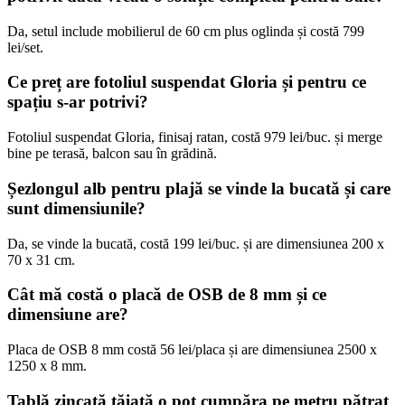
Da, setul include mobilierul de 60 cm plus oglinda și costă 799
lei/set.
Ce preț are fotoliul suspendat Gloria și pentru ce
spațiu s-ar potrivi?
Fotoliul suspendat Gloria, finisaj ratan, costă 979 lei/buc. și merge
bine pe terasă, balcon sau în grădină.
Șezlongul alb pentru plajă se vinde la bucată și care
sunt dimensiunile?
Da, se vinde la bucată, costă 199 lei/buc. și are dimensiunea 200 x
70 x 31 cm.
Cât mă costă o placă de OSB de 8 mm și ce
dimensiune are?
Placa de OSB 8 mm costă 56 lei/placa și are dimensiunea 2500 x
1250 x 8 mm.
Tablă zincată tăiată o pot cumpăra pe metru pătrat