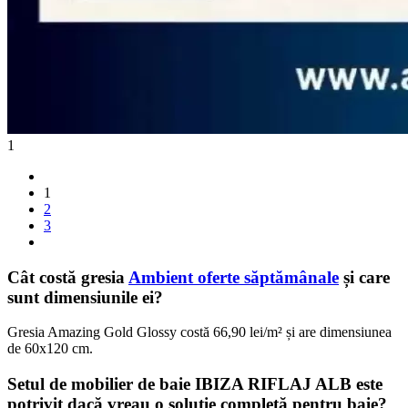
1
1
2
3
Cât costă gresia
Ambient oferte săptămânale
și care
sunt dimensiunile ei?
Gresia Amazing Gold Glossy costă 66,90 lei/m² și are dimensiunea
de 60x120 cm.
Setul de mobilier de baie IBIZA RIFLAJ ALB este
potrivit dacă vreau o soluție completă pentru baie?