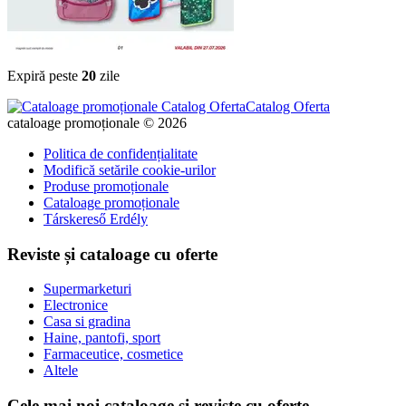
Expiră peste
20
zile
Catalog Oferta
cataloage promoționale © 2026
Politica de confidențialitate
Modifică setările cookie-urilor
Produse promoționale
Cataloage promoționale
Társkereső Erdély
Reviste și cataloage cu oferte
Supermarketuri
Electronice
Casa si gradina
Haine, pantofi, sport
Farmaceutice, cosmetice
Altele
Cele mai noi cataloage și reviste cu oferte